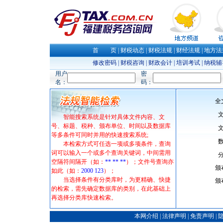
首 页
|
财税动态
|
财税法规
|
财经法规
|
地方法
修改密码
|
财税咨询
|
财政会计
|
培训考试
|
纳税辅
用户
密
名：
码：
全
文
智能搜索系统是针对具体文件内容、文
号、标题、税种、颁布单位、时间以及数据库
文
等多条件可同时并用的快速搜索系统;
数
本检索方式可任选一项或多项条件，查询
词可以输入一个或多个查询关键词，中间需用
分
空隔符间隔开（如：
** ** **
）；文件号查询亦
颁
如此（如：
2000
123
）；
当选择条件有分类库时，为更精确、快捷
颁
的检索，需先确定数据库的类别，在此基础上
再选择分类库快速检索。
本网介绍
|
法律声明
|
免责声明
|