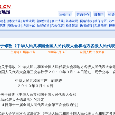
法规中心
咨询中心
服务区
辅导
动态
|
财税法规
|
财经法规
|
福建法规
|
废止法规
|
基本法规
|
网络计税
|
社保专区
|
涉外
咨询
|
财政会计
|
培训考试
|
纳税辅导
|
税收优惠
|
税收筹划
|
政策解读
|
税务稽查
|
报表
于修改《中华人民共和国全国人民代表大会和地方各级人民代表
主席令11届第27号 2010年3月14日 全国人民代表大会
于修改〈中华人民共和国全国人民代表大会和地方各级人民代表大会选
全国人民代表大会第三次会议于２０１０年３月１４日通过，现予公布，
共和国主席 胡锦涛
年３月１４日
于修改《中华人民共和国全国人民代表大会和
表大会选举法》的决定
日第十一届全国人民代表大会第三次会议通过）
大会第三次会议决定对《中华人民共和国全国人民代表大会和地方各级