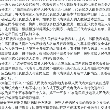
上一级人民代表大会代表的，代表候选人的人数应多于应选代表名额五分之
改为：“由选民直接选举人民代表大会代表的，代表候选人由各选区选
会汇总后，将代表候选人名单及代表候选人的基本情况在选举日的十五日
，确定正式代表候选人名单。如果所提代表候选人的人数超过本法第三十
区的选民小组讨论、协商，根据较多数选民的意见，确定正式代表候选人
的，进行预选，根据预选时得票多少的顺序，确定正式代表候选人名单。
当在选举日的七日以前公布。
人民代表大会在选举上一级人民代表大会代表时，提名、酝酿代表候选
会主席团将依法提出的代表候选人名单及代表候选人的基本情况印发全体
选人的人数符合本法第三十条规定的差额比例，直接进行投票选举。如果
最高差额比例，进行预选，根据预选时得票多少的顺序，按照本级人民代
，确定正式代表候选人名单，进行投票选举。”
改为：“选举委员会或者人民代表大会主席团应当向选民或者代表介绍
人民团体和选民、代表可以在选民小组或者代表小组会议上介绍所推荐的
，应当组织代表候选人与选民见面，由代表候选人介绍本人的情况，回答
的介绍。”
第三十四条：“全国人民代表大会和地方各级人民代表大会代表的选举
任何组织或者个人都不得以任何方式干预选民或者代表自由行使选举权。”
为第三十五条和第三十六条。第三十五条：“在选民直接选举人民代表
身份证或者选民证领取选票。”
员会应当根据各选区选民分布状况，按照方便选民投票的原则设立投票站
选举大会，进行选举；因患有疾病等原因行动不便或者居住分散并且交通