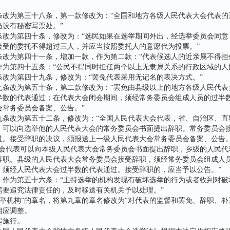
为第三十八条，第一款修改为：“全国和地方各级人民代表大会代表的
当设有秘密写票处。”
为第四十条，修改为：“选民如果在选举期间外出，经选举委员会同意
接受的委托不得超过三人，并应当按照委托人的意愿代为投票。”
为第四十一条，增加一款，作为第二款：“代表候选人的近亲属不得担
第四十五条：“公民不得同时担任两个以上无隶属关系的行政区域的人
为第四十九条，修改为：“罢免代表采用无记名的表决方式。”
改为第五十条，第二款修改为：“罢免由县级以上的地方各级人民代表
半数的代表通过；在代表大会闭会期间，须经常务委员会组成人员的过半
会常务委员会备案、公告。”
改为第五十二条，修改为：“全国人民代表大会代表，省、自治区、直
，可以向选举他的人民代表大会的常务委员会书面提出辞职。常务委员会
过。接受辞职的决议，须报送上一级人民代表大会常务委员会备案、公告
代表可以向本级人民代表大会常务委员会书面提出辞职，乡级的人民代
辞职。县级的人民代表大会常务委员会接受辞职，须经常务委员会组成人
，须经人民代表大会过半数的代表通过。接受辞职的，应当予以公告。”
为第五十六条：“主持选举的机构发现有破坏选举的行为或者收到对破
需要追究法律责任的，及时移送有关机关予以处理。”
举机构”的章名，将第九章的章名修改为“对代表的监督和罢免、辞职、补
相应调整。
施行。