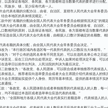
则，以及保证各地区、各民族、各方面都有适当数量代表的要求进行分配
乡、民族乡、镇，至少应有代表一人。
会代表名额的分配办法，由省、自治区、直辖市人民代表大会常务委员
，结合本地区的具体情况规定。”
中的“名额的分配由全国人民代表大会常务委员会根据情况决定”的规
民代表大会代表名额，由全国人民代表大会常务委员会根据各省、自治区、
人口数相同的原则，以及保证各地区、各民族、各方面都有适当数量代表
应选全国人民代表大会代表名额，由根据人口数计算确定的名额数、相
表名额的具体分配，由全国人民代表大会常务委员会决定。”
为：“本行政区域内各选区每一代表所代表的人口数应当大体相等。”
为：“对于公布的选民名单有不同意见的，可以在选民名单公布之日起
申诉意见，应在三日内作出处理决定。申诉人如果对处理决定不服，可以
应在选举日以前作出判决。人民法院的判决为最后决定。”
款修改为：“各政党、各人民团体，可以联合或者单独推荐代表候选人
代表候选人。推荐者应向选举委员会或者大会主席团介绍代表候选人的情
者大会主席团如实提供个人身份、简历等基本情况。提供的基本情况不实
表通报。”
：“各政党、各人民团体联合或者单独推荐的代表候选人的人数，每一
数，均不得超过本选区或者选举单位应选代表的名额。”
为：“全国和地方各级人民代表大会代表实行差额选举，代表候选人的人
代表大会代表的，代表候选人的人数应多于应选代表名额三分之一至一