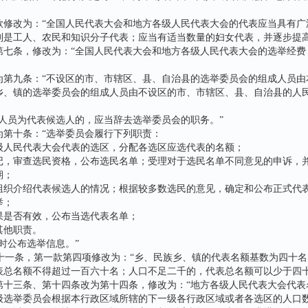
改为：“全国人民代表大会和地方各级人民代表大会的代表应当具有广
别是工人、农民和知识分子代表；应当有适当数量的妇女代表，并逐步提高
条，修改为：“全国人民代表大会和地方各级人民代表大会的选举经费
九条：“不设区的市、市辖区、县、自治县的选举委员会的组成人员由
乡、镇的选举委员会的组成人员由不设区的市、市辖区、县、自治县的人
员为代表候选人的，应当辞去选举委员会的职务。”
十条：“选举委员会履行下列职责：
民代表大会代表的选区，分配各选区应选代表的名额；
审查选民资格，公布选民名单；受理对于选民名单不同意见的申诉，
期；
介绍代表候选人的情况；根据较多数选民的意见，确定和公布正式代
举；
是否有效，公布当选代表名单；
他职责。
公布选举信息。”
一条，第一款第四项修改为：“乡、民族乡、镇的代表名额基数为四十名
表总名额不得超过一百六十名；人口不足二千的，代表总名额可以少于四十
三条、第十四条改为第十四条，修改为：“地方各级人民代表大会代表
级选举委员会根据本行政区域所辖的下一级各行政区域或者各选区的人口